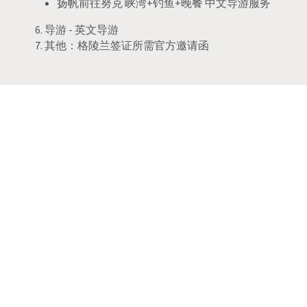
扬帆前往努克 峡湾+钓鱼+晚餐 中文导游服务
6. 导游 - 英文导游
7. 其他：格陵兰签证所需官方邀请函